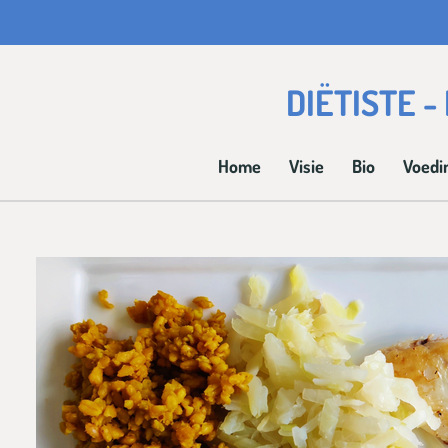
Ga
direct
naar
DIËTISTE 
de
hoofdinhoud
Home
Visie
Bio
Voedi