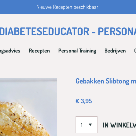
Nieuwe Recepten beschikbaar!
- DIABETESEDUCATOR - PERSON
ngsadvies
Recepten
Personal Training
Bedrijven
Gebakken Slibtong me
€ 3,95
IN WINKEL