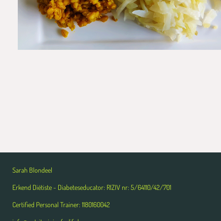
Sarah Blondeel
Erkend Diëtiste -
Diabeteseducator:
RIZIV nr: 5/64110/42/701
Certified Personal Trainer: 1180160042